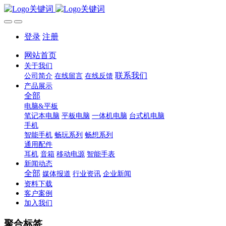
登录
注册
网站首页
关于我们
联系我们
公司简介
在线留言
在线反馈
产品展示
全部
电脑&平板
笔记本电脑
平板电脑
一体机电脑
台式机电脑
手机
智能手机
畅玩系列
畅想系列
通用配件
耳机
音箱
移动电源
智能手表
新闻动态
全部
媒体报道
行业资讯
企业新闻
资料下载
客户案例
加入我们
聚合标签